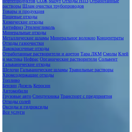
нефтепродуктов
СОЖ
Мазут
Отходы НПЗ
Отработанные
растворы
Шлам очистки трубопроводов
Товары и продукция
Пищевые отходы
Химические отходы
Антифриз
Этиленгликоль
Минеральные отходы
Металлические шламы
Минеральное волокно
Концентраты
Отходы газоочистки
Лакокрасочные отходы
Отработанные растворители и ацетон
Тара ЛКМ
Смолы
Клей
и мастика
Нефрас
Органические растворители
Сольвент
Гальванические отходы
Щелочи
Гальванические шламы
Травильные растворы
Хромсодержащие отходы
Топливо
Бензин
Дизель
Керосин
Автомобили
Грузовые авто
Спецтехника
Транспорт с предприятия
Отходы солей
Оксиды и гидроксиды
Все услуги