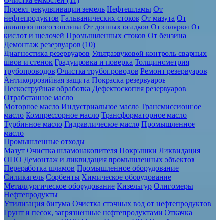
Очистка ёмкостей (11)
Проект рекультивации земель
Нефтешламы
От
нефтепродуктов
Гальванических стоков
От мазута
От
авиационного топлива
От донных осадков
От солярки
От
кислот и щелочей
Промышленных стоков
От бензина
Демонтаж резервуаров (10)
Диагностика резервуаров
Ультразвуковой контроль сварных
швов и стенок
Градуировка и поверка
Толщинометрия
трубопроводов
Очистка трубопроводов
Ремонт резервуаров
Антикоррозийная защита
Покраска резервуаров
Пескоструйная обработка
Дефектоскопия резервуаров
Отработанное масло
Моторное масло
Индустриальное масло
Трансмиссионное
масло
Компрессорное масло
Трансформаторное масло
Турбинное масло
Гидравлическое масло
Промышленное
масло
Промышленные отходы
Мазут
Очистка шламонакопителя
Покрышки
Ликвидация
ОПО
Демонтаж и ликвидация промышленных объектов
Переработка шламов
Промышленное оборудование
Силикагель
Сорбенты
Химическое оборудование
Металлургическое оборудование
Кизельгур
Олигомеры
Нефтепродукты
Утилизация битума
Очистка сточных вод от нефтепродуктов
Грунт и песок, загрязненные нефтепродуктами
Откачка