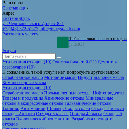
Ваш город
Сыктывкар
Адрес
Екатеринбург,
ул. Чернышевского 7, офис 821
+7 (343) 372-51-77
info@omega-ekb.com
Рассчитать услугу
Шаблон заявки на вывоз отходов
( . DOC )
Услуги
Утилизация отходов (19)
Очистка ёмкостей (11)
Демонтаж
резервуаров (10)
К сожалению, такой услуги нет, попробуйте другой запрос
Отработанное масло
Моторное масло
Индустриальные масла
Компрессорные масла
Утилизация отходов (19)
Отработанное масло
Промышленные отходы
Нефтепродукты
Товары и продукция
Химические отходы
Минеральные
отходы
Лакокрасочные отходы
Гальванические отходы
Топливо
Автомобили
Шпалы
Отходы солей
Отходы 1 класса
Отходы 2 класса
Отходы 3 класса
Отходы 4 класса
Отходы 5
класса
Экологический консалтинг
Разработка паспортов
отходов