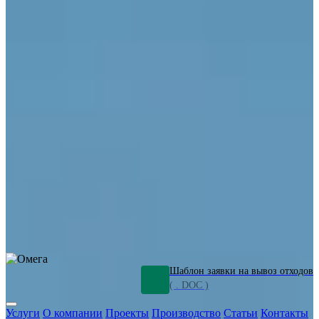
ОПО
Демонтаж и ликвидация промышленных объектов
Переработка шламов
Промышленное оборудование
Силикагель
Сорбенты
Химическое оборудование
Металлургическое оборудование
Кизельгур
Олигомеры
Утилизация битума
Очистка сточных вод от нефтепродуктов
Грунт и песок, загрязненные нефтепродуктами
Откачка
нефтепродуктов
СОЖ
Мазут
Отходы НПЗ
Отработанные
растворы
Шлам очистки трубопроводов
Пищевые отходы
Антифриз
Этиленгликоль
Металлические шламы
Минеральное волокно
Концентраты
Отходы газоочистки
Отработанные растворители и ацетон
Тара ЛКМ
Смолы
Клей
и мастика
Нефрас
Органические растворители
Сольвент
Щелочи
Гальванические шламы
Травильные растворы
Хромсодержащие отходы
Бензин
Дизель
Керосин
Грузовые авто
Спецтехника
Транспорт с предприятия
Оксиды и гидроксиды
Все услуги
Шаблон заявки на вывоз отходов
( . DOC )
Услуги
О компании
Проекты
Производство
Статьи
Контакты