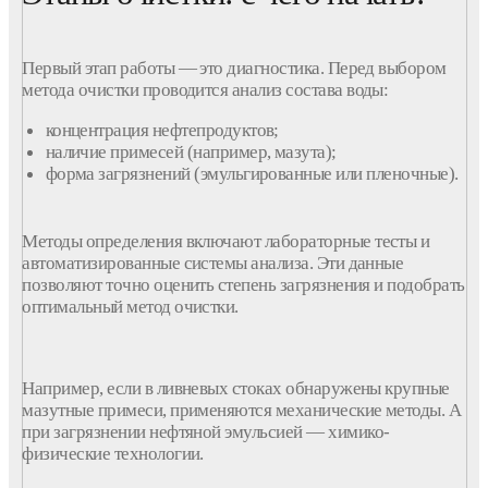
Первый этап работы — это диагностика. Перед выбором
метода
очистки
проводится анализ состава
воды
:
концентрация
нефтепродуктов
;
наличие
примесей
(например,
мазута
);
форма
загрязнений
(эмульгированные или пленочные).
Методы
определения
включают лабораторные тесты и
автоматизированные
системы
анализа. Эти данные
позволяют точно оценить степень
загрязнения
и подобрать
оптимальный
метод
очистки
.
Например, если в ливневых стоках обнаружены крупные
мазутные
примеси
, применяются
механические
методы
. А
при
загрязнении
нефтяной эмульсией — химико-
физические
технологии
.