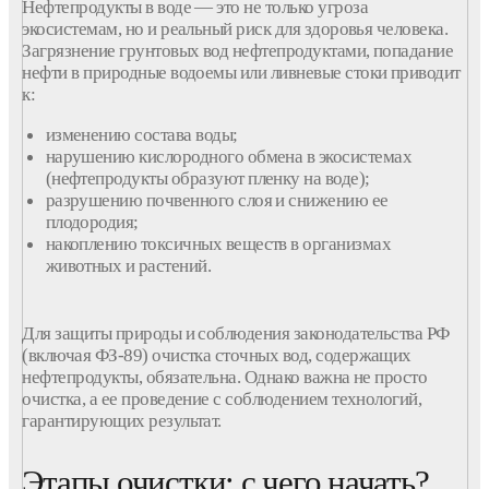
Нефтепродукты в
воде
— это не только угроза
экосистемам, но и реальный риск для здоровья человека.
Загрязнение
грунтовых
вод нефтепродуктами
, попадание
нефти
в
природные
водоемы или ливневые стоки приводит
к:
изменению состава
воды
;
нарушению кислородного обмена в экосистемах
(
нефтепродукты
образуют пленку на
воде
);
разрушению почвенного слоя
и
снижению ее
плодородия;
накоплению токсичных
веществ
в организмах
животных и растений.
Для защиты природы и соблюдения законодательства РФ
(включая ФЗ-89)
очистка
сточных
вод
,
содержащих
нефтепродукты
, обязательна. Однако важна не просто
очистка
, а ее проведение с соблюдением
технологий
,
гарантирующих результат.
Этапы очистки: с чего начать?