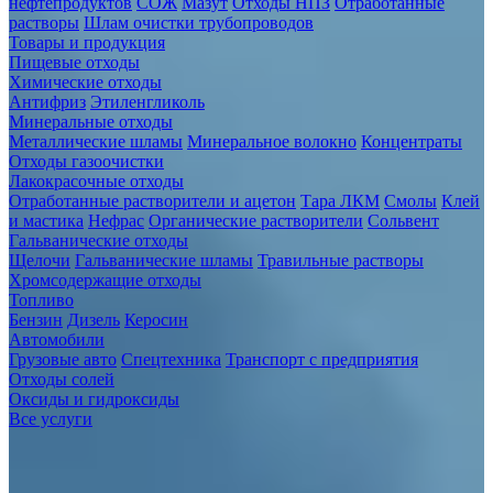
нефтепродуктов
СОЖ
Мазут
Отходы НПЗ
Отработанные
растворы
Шлам очистки трубопроводов
Товары и продукция
Пищевые отходы
Химические отходы
Антифриз
Этиленгликоль
Минеральные отходы
Металлические шламы
Минеральное волокно
Концентраты
Отходы газоочистки
Лакокрасочные отходы
Отработанные растворители и ацетон
Тара ЛКМ
Смолы
Клей
и мастика
Нефрас
Органические растворители
Сольвент
Гальванические отходы
Щелочи
Гальванические шламы
Травильные растворы
Хромсодержащие отходы
Топливо
Бензин
Дизель
Керосин
Автомобили
Грузовые авто
Спецтехника
Транспорт с предприятия
Отходы солей
Оксиды и гидроксиды
Все услуги