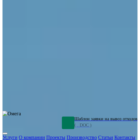
ОПО
Демонтаж и ликвидация промышленных объектов
Переработка шламов
Промышленное оборудование
Силикагель
Сорбенты
Химическое оборудование
Металлургическое оборудование
Кизельгур
Олигомеры
Утилизация битума
Очистка сточных вод от нефтепродуктов
Грунт и песок, загрязненные нефтепродуктами
Откачка
нефтепродуктов
СОЖ
Мазут
Отходы НПЗ
Отработанные
растворы
Шлам очистки трубопроводов
Пищевые отходы
Антифриз
Этиленгликоль
Металлические шламы
Минеральное волокно
Концентраты
Отходы газоочистки
Отработанные растворители и ацетон
Тара ЛКМ
Смолы
Клей
и мастика
Нефрас
Органические растворители
Сольвент
Щелочи
Гальванические шламы
Травильные растворы
Хромсодержащие отходы
Бензин
Дизель
Керосин
Грузовые авто
Спецтехника
Транспорт с предприятия
Оксиды и гидроксиды
Все услуги
Шаблон заявки на вывоз отходов
( . DOC )
Услуги
О компании
Проекты
Производство
Статьи
Контакты