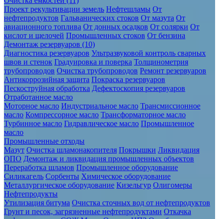
Очистка ёмкостей (11)
Проект рекультивации земель
Нефтешламы
От
нефтепродуктов
Гальванических стоков
От мазута
От
авиационного топлива
От донных осадков
От солярки
От
кислот и щелочей
Промышленных стоков
От бензина
Демонтаж резервуаров (10)
Диагностика резервуаров
Ультразвуковой контроль сварных
швов и стенок
Градуировка и поверка
Толщинометрия
трубопроводов
Очистка трубопроводов
Ремонт резервуаров
Антикоррозийная защита
Покраска резервуаров
Пескоструйная обработка
Дефектоскопия резервуаров
Отработанное масло
Моторное масло
Индустриальное масло
Трансмиссионное
масло
Компрессорное масло
Трансформаторное масло
Турбинное масло
Гидравлическое масло
Промышленное
масло
Промышленные отходы
Мазут
Очистка шламонакопителя
Покрышки
Ликвидация
ОПО
Демонтаж и ликвидация промышленных объектов
Переработка шламов
Промышленное оборудование
Силикагель
Сорбенты
Химическое оборудование
Металлургическое оборудование
Кизельгур
Олигомеры
Нефтепродукты
Утилизация битума
Очистка сточных вод от нефтепродуктов
Грунт и песок, загрязненные нефтепродуктами
Откачка