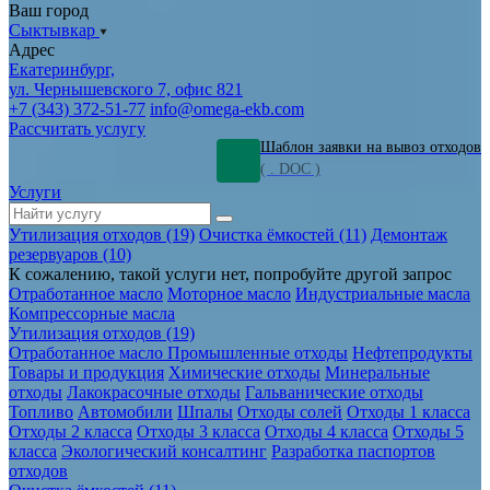
Ваш город
Сыктывкар
Адрес
Екатеринбург,
ул. Чернышевского 7, офис 821
+7 (343) 372-51-77
info@omega-ekb.com
Рассчитать услугу
Шаблон заявки на вывоз отходов
( . DOC )
Услуги
Утилизация отходов (19)
Очистка ёмкостей (11)
Демонтаж
резервуаров (10)
К сожалению, такой услуги нет, попробуйте другой запрос
Отработанное масло
Моторное масло
Индустриальные масла
Компрессорные масла
Утилизация отходов (19)
Отработанное масло
Промышленные отходы
Нефтепродукты
Товары и продукция
Химические отходы
Минеральные
отходы
Лакокрасочные отходы
Гальванические отходы
Топливо
Автомобили
Шпалы
Отходы солей
Отходы 1 класса
Отходы 2 класса
Отходы 3 класса
Отходы 4 класса
Отходы 5
класса
Экологический консалтинг
Разработка паспортов
отходов