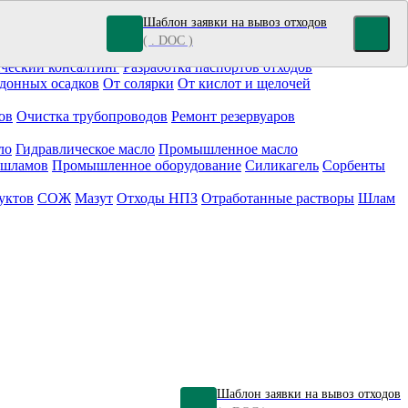
Шаблон заявки на вывоз отходов
( . DOC )
кокрасочные отходы
Гальванические отходы
Топливо
ческий консалтинг
Разработка паспортов отходов
донных осадков
От солярки
От кислот и щелочей
ов
Очистка трубопроводов
Ремонт резервуаров
ло
Гидравлическое масло
Промышленное масло
 шламов
Промышленное оборудование
Силикагель
Сорбенты
уктов
СОЖ
Мазут
Отходы НПЗ
Отработанные растворы
Шлам
Шаблон заявки на вывоз отходов