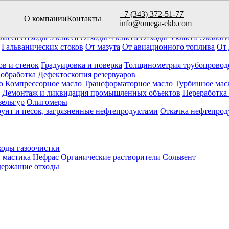
+7 (343) 372-51-77
О компании
Контакты
вуаров (10)
info@omega-ekb.com
овары и продукция
Химические отходы
Минеральные отходы
Ла
ласса
Отходы 3 класса
Отходы 4 класса
Отходы 5 класса
Экологи
Гальванических стоков
От мазута
От авиационного топлива
От 
ов и стенок
Градуировка и поверка
Толщинометрия трубопровод
 обработка
Дефектоскопия резервуаров
о
Компрессорное масло
Трансформаторное масло
Турбинное мас
Демонтаж и ликвидация промышленных объектов
Переработка
зельгур
Олигомеры
рунт и песок, загрязненные нефтепродуктами
Откачка нефтепрод
оды газоочистки
 мастика
Нефрас
Органические растворители
Сольвент
ержащие отходы