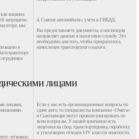
, как
машина
ней запрещено.
4. Снятие
автомобиля
с
учета
в
ГИБДД
.
акуаторе, мы
Вы предоставляете
документы
, а инспекция
направляет данные в налоговую службу. Это
необходимо для того, чтобы прекратилось
лизацию
в
начисление транспортного налога.
Автотранспорт
 сотрудники
идическими лицами
ми лицами,
Если у вас есть организационные вопросы по
омпаниями
-
сдаче
авто
, то специалисты
компании
«Омега»
в Сыктывкаре
могут проконсультировать по
всем вопросам. У нашей
компании
есть
лицензия на
сбор
, транспортировку, обработку
и
утилизацию отходов
I-IV классов опасности.
авто
:
легковые
,