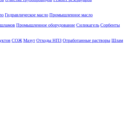
ло
Гидравлическое масло
Промышленное масло
 шламов
Промышленное оборудование
Силикагель
Сорбенты
уктов
СОЖ
Мазут
Отходы НПЗ
Отработанные растворы
Шлам