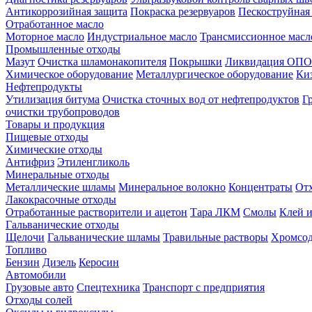
Антикоррозийная защита
Покраска резервуаров
Пескоструйная
Отработанное масло
Моторное масло
Индустриальное масло
Трансмиссионное масл
Промышленные отходы
Мазут
Очистка шламонакопителя
Покрышки
Ликвидация ОПО
Химическое оборудование
Металлургическое оборудование
Ки
Нефтепродукты
Утилизация битума
Очистка сточных вод от нефтепродуктов
Г
очистки трубопроводов
Товары и продукция
Пищевые отходы
Химические отходы
Антифриз
Этиленгликоль
Минеральные отходы
Металлические шламы
Минеральное волокно
Концентраты
Отх
Лакокрасочные отходы
Отработанные растворители и ацетон
Тара ЛКМ
Смолы
Клей и
Гальванические отходы
Щелочи
Гальванические шламы
Травильные растворы
Хромсод
Топливо
Бензин
Дизель
Керосин
Автомобили
Грузовые авто
Спецтехника
Транспорт с предприятия
Отходы солей