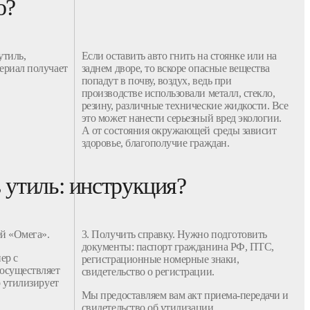
о?
утиль,
Если оставить
авто
гнить на стоянке или на
териал получает
заднем дворе, то вскоре опасные вещества
попадут в почву, воздух, ведь при
производстве использовали металл, стекло,
резину, различные технические жидкости. Все
это может нанести серьезный вред экологии.
А от состояния окружающей среды зависит
здоровье, благополучие граждан.
в утиль: инструкция?
й «Омега»
.
3. Получить справку. Нужно подготовить
документы
: паспорт гражданина РФ, ПТС,
ер с
регистрационные номерные знаки,
осуществляет
свидетельство о регистрации.
о утилизирует
Мы предоставляем вам акт приема-передачи и
свидетельство об
утилизации
.