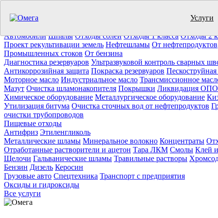
Услуги
Утилизация отходов (19)
Очистка ёмкостей (11)
Демонтаж резер
Отработанное масло
Промышленные отходы
Нефтепродукты
Т
Автомобили
Шпалы
Отходы солей
Отходы 1 класса
Отходы 2 к
Проект рекультивации земель
Нефтешламы
От нефтепродуктов
Промышленных стоков
От бензина
Диагностика резервуаров
Ультразвуковой контроль сварных шв
Антикоррозийная защита
Покраска резервуаров
Пескоструйная
Моторное масло
Индустриальное масло
Трансмиссионное масл
Мазут
Очистка шламонакопителя
Покрышки
Ликвидация ОПО
Химическое оборудование
Металлургическое оборудование
Ки
Утилизация битума
Очистка сточных вод от нефтепродуктов
Г
очистки трубопроводов
Пищевые отходы
Антифриз
Этиленгликоль
Металлические шламы
Минеральное волокно
Концентраты
Отх
Отработанные растворители и ацетон
Тара ЛКМ
Смолы
Клей и
Щелочи
Гальванические шламы
Травильные растворы
Хромсод
Бензин
Дизель
Керосин
Грузовые авто
Спецтехника
Транспорт с предприятия
Оксиды и гидроксиды
Все услуги