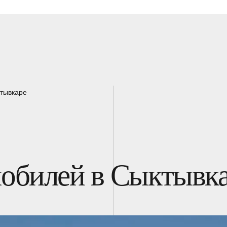
ктывкаре
мобилей в Сыктывк