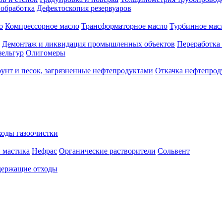
 обработка
Дефектоскопия резервуаров
о
Компрессорное масло
Трансформаторное масло
Турбинное мас
Демонтаж и ликвидация промышленных объектов
Переработка
зельгур
Олигомеры
рунт и песок, загрязненные нефтепродуктами
Откачка нефтепрод
оды газоочистки
 мастика
Нефрас
Органические растворители
Сольвент
ержащие отходы