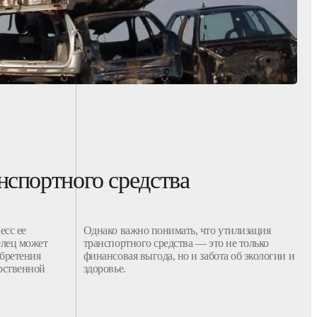
нспортного средства
есс ее
Однако важно понимать, что
утилизация
елец может
транспортного средства
— это не только
бретения
финансовая выгода, но и забота об экологии и
арственной
здоровье.