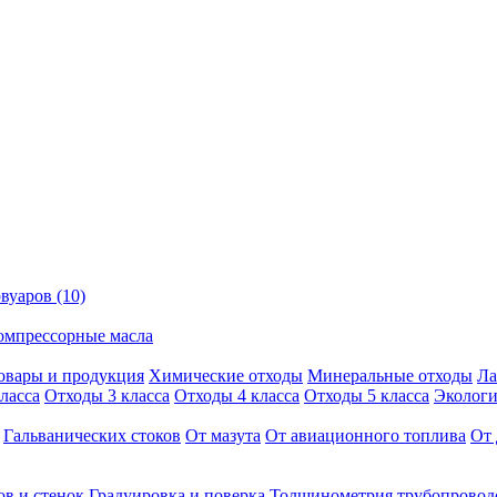
вуаров (10)
омпрессорные масла
овары и продукция
Химические отходы
Минеральные отходы
Ла
ласса
Отходы 3 класса
Отходы 4 класса
Отходы 5 класса
Экологи
Гальванических стоков
От мазута
От авиационного топлива
От 
ов и стенок
Градуировка и поверка
Толщинометрия трубопровод