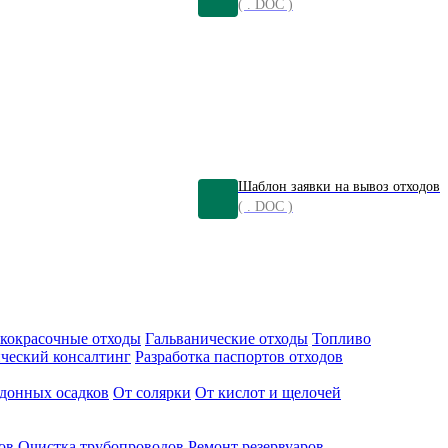
( . DOC )
Шаблон заявки на вывоз отходов
( . DOC )
кокрасочные отходы
Гальванические отходы
Топливо
ческий консалтинг
Разработка паспортов отходов
донных осадков
От солярки
От кислот и щелочей
ов
Очистка трубопроводов
Ремонт резервуаров