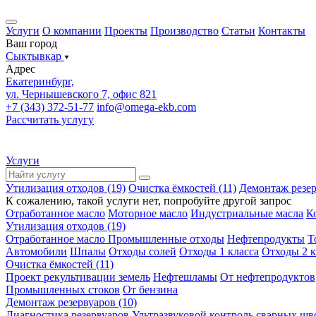
Услуги
О компании
Проекты
Производство
Статьи
Контакты
Ваш город
Сыктывкар
Адрес
Екатеринбург,
ул. Чернышевского 7, офис 821
+7 (343) 372-51-77
info@omega-ekb.com
Рассчитать услугу
Услуги
Утилизация отходов (19)
Очистка ёмкостей (11)
Демонтаж резер
К сожалению, такой услуги нет, попробуйте другой запрос
Отработанное масло
Моторное масло
Индустриальные масла
К
Утилизация отходов (19)
Отработанное масло
Промышленные отходы
Нефтепродукты
Т
Автомобили
Шпалы
Отходы солей
Отходы 1 класса
Отходы 2 к
Очистка ёмкостей (11)
Проект рекультивации земель
Нефтешламы
От нефтепродуктов
Промышленных стоков
От бензина
Демонтаж резервуаров (10)
Диагностика резервуаров
Ультразвуковой контроль сварных шв