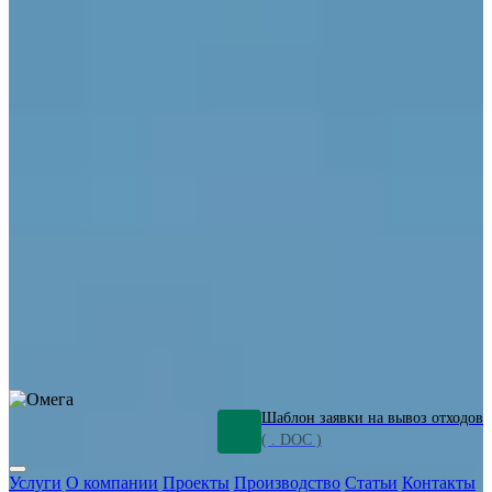
ОПО
Демонтаж и ликвидация промышленных объектов
Переработка шламов
Промышленное оборудование
Силикагель
Сорбенты
Химическое оборудование
Металлургическое оборудование
Кизельгур
Олигомеры
Утилизация битума
Очистка сточных вод от нефтепродуктов
Грунт и песок, загрязненные нефтепродуктами
Откачка
нефтепродуктов
СОЖ
Мазут
Отходы НПЗ
Отработанные
растворы
Шлам очистки трубопроводов
Пищевые отходы
Антифриз
Этиленгликоль
Металлические шламы
Минеральное волокно
Концентраты
Отходы газоочистки
Отработанные растворители и ацетон
Тара ЛКМ
Смолы
Клей
и мастика
Нефрас
Органические растворители
Сольвент
Щелочи
Гальванические шламы
Травильные растворы
Хромсодержащие отходы
Бензин
Дизель
Керосин
Грузовые авто
Спецтехника
Транспорт с предприятия
Оксиды и гидроксиды
Все услуги
Шаблон заявки на вывоз отходов
( . DOC )
Услуги
О компании
Проекты
Производство
Статьи
Контакты