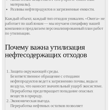
материалы
).
Разливы
нефтепродуктов
и загрязненные
емкости
.
Каждый объект, каждый тип
отходов
уникален. «Омега» не
работает по шаблонам — мы изучаем специфику вашей
компании
и предлагаем персонализированный план работ
по
утилизации
.
Почему важна утилизация
нефтесодержащих отходов
Защита
окружающей
среды.
Безответственное обращение с
отходами
нефтепродуктов
ведет к загрязнению почвы, воды и
воздуха, что наносит значительный ущерб экосистеме.
Переработка
предотвращает попадание опасных
веществ в природу.
Экономическая выгода.
Переработка
нефтяных
остатков
позволяет