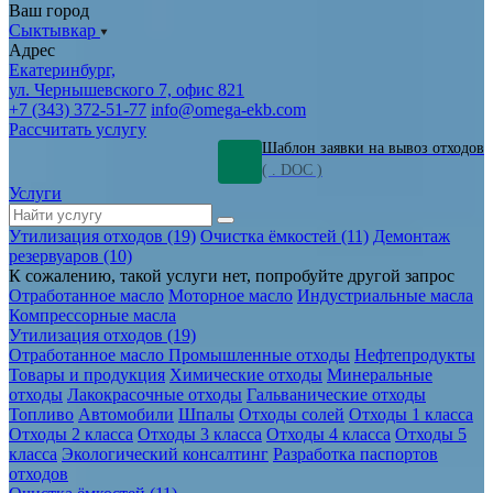
Ваш город
Сыктывкар
Адрес
Екатеринбург,
ул. Чернышевского 7, офис 821
+7 (343) 372-51-77
info@omega-ekb.com
Рассчитать услугу
Шаблон заявки на вывоз отходов
( . DOC )
Услуги
Утилизация отходов (19)
Очистка ёмкостей (11)
Демонтаж
резервуаров (10)
К сожалению, такой услуги нет, попробуйте другой запрос
Отработанное масло
Моторное масло
Индустриальные масла
Компрессорные масла
Утилизация отходов (19)
Отработанное масло
Промышленные отходы
Нефтепродукты
Товары и продукция
Химические отходы
Минеральные
отходы
Лакокрасочные отходы
Гальванические отходы
Топливо
Автомобили
Шпалы
Отходы солей
Отходы 1 класса
Отходы 2 класса
Отходы 3 класса
Отходы 4 класса
Отходы 5
класса
Экологический консалтинг
Разработка паспортов
отходов