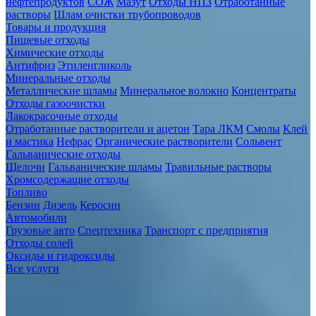
нефтепродуктов
СОЖ
Мазут
Отходы НПЗ
Отработанные
растворы
Шлам очистки трубопроводов
Товары и продукция
Пищевые отходы
Химические отходы
Антифриз
Этиленгликоль
Минеральные отходы
Металлические шламы
Минеральное волокно
Концентраты
Отходы газоочистки
Лакокрасочные отходы
Отработанные растворители и ацетон
Тара ЛКМ
Смолы
Клей
и мастика
Нефрас
Органические растворители
Сольвент
Гальванические отходы
Щелочи
Гальванические шламы
Травильные растворы
Хромсодержащие отходы
Топливо
Бензин
Дизель
Керосин
Автомобили
Грузовые авто
Спецтехника
Транспорт с предприятия
Отходы солей
Оксиды и гидроксиды
Все услуги