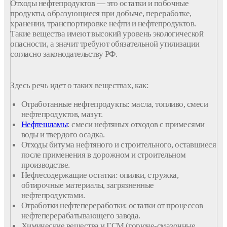
Отходы
нефтепродуктов
— это остатки и побочные
продукты, образующиеся при добыче,
переработке
,
хранении, транспортировке
нефти
и
нефтепродуктов
.
Такие вещества имеют высокий уровень экологической
опасности
, а значит требуют обязательной
утилизации
согласно законодательству РФ.
Здесь речь идет о таких веществах, как:
Отработанные
нефтепродукты
: масла,
топливо
,
смеси
нефтепродуктов
, мазут.
Нефтешламы
:
смеси
нефтяных
отходов
с примесями
воды и
твердого
осадка.
Отходы
битума
нефтяного
и
строительного
, оставшиеся
после применения в дорожном и
строительном
производстве
.
Нефтесодержащие
остатки:
опилки
,
стружка
,
обтирочные
материалы
, загрязненные
нефтепродуктами
.
Отработки
нефтепереработки
: остатки от
процессов
нефтеперерабатывающего
завода
.
Химические
вещества и
ГСМ
(горюче-смазочные