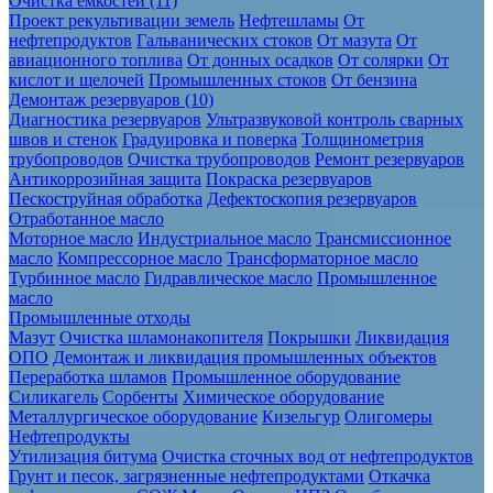
Очистка ёмкостей (11)
Проект рекультивации земель
Нефтешламы
От
нефтепродуктов
Гальванических стоков
От мазута
От
авиационного топлива
От донных осадков
От солярки
От
кислот и щелочей
Промышленных стоков
От бензина
Демонтаж резервуаров (10)
Диагностика резервуаров
Ультразвуковой контроль сварных
швов и стенок
Градуировка и поверка
Толщинометрия
трубопроводов
Очистка трубопроводов
Ремонт резервуаров
Антикоррозийная защита
Покраска резервуаров
Пескоструйная обработка
Дефектоскопия резервуаров
Отработанное масло
Моторное масло
Индустриальное масло
Трансмиссионное
масло
Компрессорное масло
Трансформаторное масло
Турбинное масло
Гидравлическое масло
Промышленное
масло
Промышленные отходы
Мазут
Очистка шламонакопителя
Покрышки
Ликвидация
ОПО
Демонтаж и ликвидация промышленных объектов
Переработка шламов
Промышленное оборудование
Силикагель
Сорбенты
Химическое оборудование
Металлургическое оборудование
Кизельгур
Олигомеры
Нефтепродукты
Утилизация битума
Очистка сточных вод от нефтепродуктов
Грунт и песок, загрязненные нефтепродуктами
Откачка