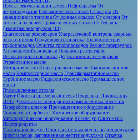
Очистка ёмкостей (11)
Проект рекультивации земель
Нефтешламы
От
нефтепродуктов
Гальванических стоков
От мазута
От
авиационного топлива
От донных осадков
От солярки
От
кислот и щелочей
Промышленных стоков
От бензина
Демонтаж резервуаров (10)
Диагностика резервуаров
Ультразвуковой контроль сварных
швов и стенок
Градуировка и поверка
Толщинометрия
трубопроводов
Очистка трубопроводов
Ремонт резервуаров
Антикоррозийная защита
Покраска резервуаров
Пескоструйная обработка
Дефектоскопия резервуаров
Отработанное масло
Моторное масло
Индустриальное масло
Трансмиссионное
масло
Компрессорное масло
Трансформаторное масло
Турбинное масло
Гидравлическое масло
Промышленное
масло
Промышленные отходы
Мазут
Очистка шламонакопителя
Покрышки
Ликвидация
ОПО
Демонтаж и ликвидация промышленных объектов
Переработка шламов
Промышленное оборудование
Силикагель
Сорбенты
Химическое оборудование
Металлургическое оборудование
Кизельгур
Олигомеры
Нефтепродукты
Утилизация битума
Очистка сточных вод от нефтепродуктов
Грунт и песок, загрязненные нефтепродуктами
Откачка