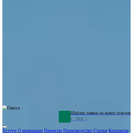
ОПО
Демонтаж и ликвидация промышленных объектов
Переработка шламов
Промышленное оборудование
Силикагель
Сорбенты
Химическое оборудование
Металлургическое оборудование
Кизельгур
Олигомеры
Утилизация битума
Очистка сточных вод от нефтепродуктов
Грунт и песок, загрязненные нефтепродуктами
Откачка
нефтепродуктов
СОЖ
Мазут
Отходы НПЗ
Отработанные
растворы
Шлам очистки трубопроводов
Пищевые отходы
Антифриз
Этиленгликоль
Металлические шламы
Минеральное волокно
Концентраты
Отходы газоочистки
Отработанные растворители и ацетон
Тара ЛКМ
Смолы
Клей
и мастика
Нефрас
Органические растворители
Сольвент
Щелочи
Гальванические шламы
Травильные растворы
Хромсодержащие отходы
Бензин
Дизель
Керосин
Грузовые авто
Спецтехника
Транспорт с предприятия
Оксиды и гидроксиды
Все услуги
Шаблон заявки на вывоз отходов
( . DOC )
Услуги
О компании
Проекты
Производство
Статьи
Контакты