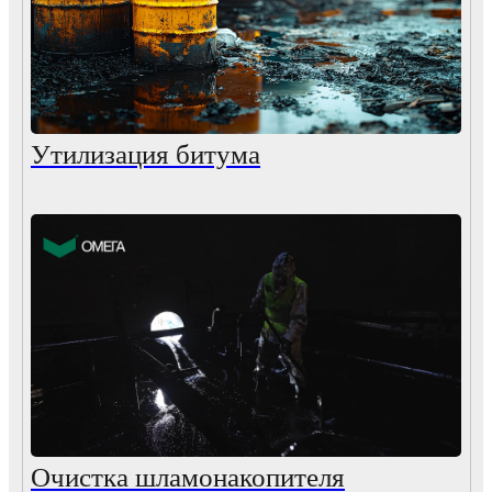
Утилизация битума
Очистка шламонакопителя