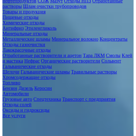
нефтепродуктов
СОЖ
Мазут
Отходы НПЗ
Отработанные
растворы
Шлам очистки трубопроводов
Товары и продукция
Пищевые отходы
Химические отходы
Антифриз
Этиленгликоль
Минеральные отходы
Металлические шламы
Минеральное волокно
Концентраты
Отходы газоочистки
Лакокрасочные отходы
Отработанные растворители и ацетон
Тара ЛКМ
Смолы
Клей
и мастика
Нефрас
Органические растворители
Сольвент
Гальванические отходы
Щелочи
Гальванические шламы
Травильные растворы
Хромсодержащие отходы
Топливо
Бензин
Дизель
Керосин
Автомобили
Грузовые авто
Спецтехника
Транспорт с предприятия
Отходы солей
Оксиды и гидроксиды
Все услуги