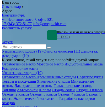
Ваш город
Сыктывкар
Адрес
Екатеринбург,
ул. Чернышевского 7, офис 821
+7 (343) 372-51-77
info@omega-ekb.com
Рассчитать услугу
Шаблон заявки на вывоз отходов
( . DOC )
Услуги
Утилизация отходов (19)
Очистка ёмкостей (11)
Демонтаж
резервуаров (10)
К сожалению, такой услуги нет, попробуйте другой запрос
Отработанное масло
Моторное масло
Индустриальные масла
Компрессорные масла
Утилизация отходов (19)
Отработанное масло
Промышленные отходы
Нефтепродукты
Товары и продукция
Химические отходы
Минеральные
отходы
Лакокрасочные отходы
Гальванические отходы
Топливо
Автомобили
Шпалы
Отходы солей
Отходы 1 класса
Отходы 2 класса
Отходы 3 класса
Отходы 4 класса
Отходы 5
класса
Экологический консалтинг
Разработка паспортов
отходов