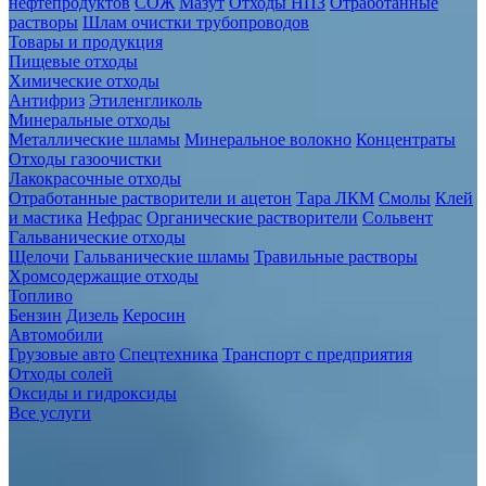
нефтепродуктов
СОЖ
Мазут
Отходы НПЗ
Отработанные
растворы
Шлам очистки трубопроводов
Товары и продукция
Пищевые отходы
Химические отходы
Антифриз
Этиленгликоль
Минеральные отходы
Металлические шламы
Минеральное волокно
Концентраты
Отходы газоочистки
Лакокрасочные отходы
Отработанные растворители и ацетон
Тара ЛКМ
Смолы
Клей
и мастика
Нефрас
Органические растворители
Сольвент
Гальванические отходы
Щелочи
Гальванические шламы
Травильные растворы
Хромсодержащие отходы
Топливо
Бензин
Дизель
Керосин
Автомобили
Грузовые авто
Спецтехника
Транспорт с предприятия
Отходы солей
Оксиды и гидроксиды
Все услуги