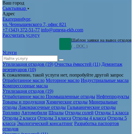
Ваш город
Сыктывкар
Адрес
Екатеринбург,
ул. Чернышевского 7, офис 821
+7 (343) 372-51-77
info@omega-ekb.com
Рассчитать услугу
Шаблон заявки на вывоз отходов
( . DOC )
Услуги
Утилизация отходов (19)
Очистка ёмкостей (11)
Демонтаж
резервуаров (10)
К сожалению, такой услуги нет, попробуйте другой запрос
Отработанное масло
Моторное масло
Индустриальные масла
Компрессорные масла
Утилизация отходов (19)
Отработанное масло
Промышленные отходы
Нефтепродукты
Товары и продукция
Химические отходы
Минеральные
отходы
Лакокрасочные отходы
Гальванические отходы
Топливо
Автомобили
Шпалы
Отходы солей
Отходы 1 класса
Отходы 2 класса
Отходы 3 класса
Отходы 4 класса
Отходы 5
класса
Экологический консалтинг
Разработка паспортов
отходов