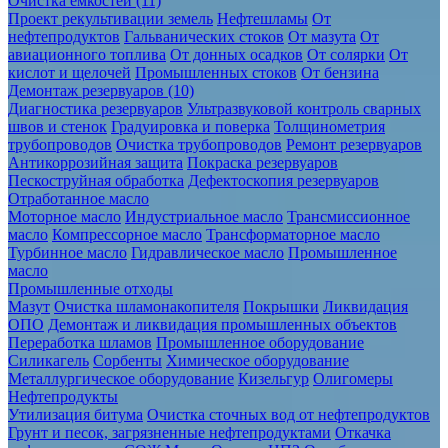
Очистка ёмкостей (11)
Проект рекультивации земель
Нефтешламы
От
нефтепродуктов
Гальванических стоков
От мазута
От
авиационного топлива
От донных осадков
От солярки
От
кислот и щелочей
Промышленных стоков
От бензина
Демонтаж резервуаров (10)
Диагностика резервуаров
Ультразвуковой контроль сварных
швов и стенок
Градуировка и поверка
Толщинометрия
трубопроводов
Очистка трубопроводов
Ремонт резервуаров
Антикоррозийная защита
Покраска резервуаров
Пескоструйная обработка
Дефектоскопия резервуаров
Отработанное масло
Моторное масло
Индустриальное масло
Трансмиссионное
масло
Компрессорное масло
Трансформаторное масло
Турбинное масло
Гидравлическое масло
Промышленное
масло
Промышленные отходы
Мазут
Очистка шламонакопителя
Покрышки
Ликвидация
ОПО
Демонтаж и ликвидация промышленных объектов
Переработка шламов
Промышленное оборудование
Силикагель
Сорбенты
Химическое оборудование
Металлургическое оборудование
Кизельгур
Олигомеры
Нефтепродукты
Утилизация битума
Очистка сточных вод от нефтепродуктов
Грунт и песок, загрязненные нефтепродуктами
Откачка