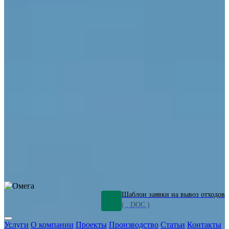
ОПО
Демонтаж и ликвидация промышленных объектов
Переработка шламов
Промышленное оборудование
Силикагель
Сорбенты
Химическое оборудование
Металлургическое оборудование
Кизельгур
Олигомеры
Утилизация битума
Очистка сточных вод от нефтепродуктов
Грунт и песок, загрязненные нефтепродуктами
Откачка
нефтепродуктов
СОЖ
Мазут
Отходы НПЗ
Отработанные
растворы
Шлам очистки трубопроводов
Пищевые отходы
Антифриз
Этиленгликоль
Металлические шламы
Минеральное волокно
Концентраты
Отходы газоочистки
Отработанные растворители и ацетон
Тара ЛКМ
Смолы
Клей
и мастика
Нефрас
Органические растворители
Сольвент
Щелочи
Гальванические шламы
Травильные растворы
Хромсодержащие отходы
Бензин
Дизель
Керосин
Грузовые авто
Спецтехника
Транспорт с предприятия
Оксиды и гидроксиды
Все услуги
Шаблон заявки на вывоз отходов
( . DOC )
Услуги
О компании
Проекты
Производство
Статьи
Контакты